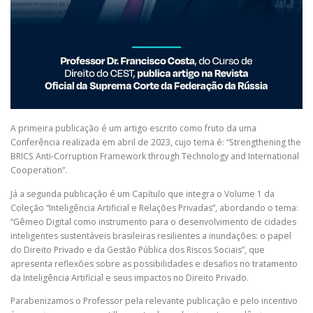
A primeira publicação é um artigo escrito como fruto da uma
Conferência realizada em abril de 2023, cujo tema é: “Strengthening the
BRICS Anti-Corruption Framework through Technology and International
Cooperation”.
Já a segunda publicação é um Capítulo que integra o Volume 1 da
Coleção “Inteligência Artificial e Relações Privadas”, abordando o tema:
“Gêmeo Digital como instrumento para o desenvolvimento de cidades
inteligentes sustentáveis brasileiras resilientes a inundações: o papel
do Direito Privado e da Gestão Pública dos Riscos Sociais”, que
apresenta reflexões sobre as possibilidades e desafios no tratamento
da Inteligência Artificial e seus impactos no Direito Privado.
Parabenizamos o Professor pela relevante publicação e pelo incentivo