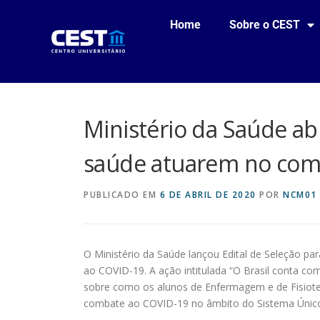
Home
Sobre o CEST
Ministério da Saúde ab
saúde atuarem no com
PUBLICADO EM
6 DE ABRIL DE 2020
POR
NCM01
O Ministério da Saúde lançou Edital de Seleção p
ao COVID-19. A ação intitulada “O Brasil conta comi
sobre como os alunos de Enfermagem e de Fisioter
combate ao COVID-19 no âmbito do Sistema Único