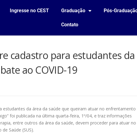
Ingresse no CEST
Graduação
Pós-Graduaçã
Contato
re cadastro para estudantes da
bate ao COVID-19
ara estudantes da área da saúde que queiram atuar no enfrentamento
go” foi publicada na última quarta-feira, 1º/04, e traz informações
apia, entre outros da área da saúde, devem proceder para atuar no
 de Saúde (SUS).