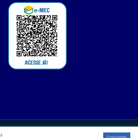
os
Concordar