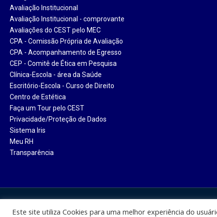
Avaliação Institucional
Avaliação Institucional - comprovante
Avaliações do CEST pelo MEC
CPA - Comissão Própria de Avaliação
CPA - Acompanhamento de Egresso
CEP - Comitê de Ética em Pesquisa
Clínica-Escola - área da Saúde
Escritório-Escola - Curso de Direito
Centro de Estética
Faça um Tour pelo CEST
Privacidade/Proteção de Dados
Sistema Iris
Meu RH
Transparência
Centro Universitário Santa Ter
Este site utiliza Cookies para uma melhor experiência do usuár