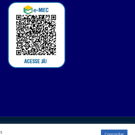
os
Concordar