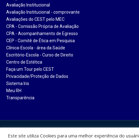
Avaliação Institucional
Avaliação Institucional - comprovante
Avaliações do CEST pelo MEC
CPA - Comissão Própria de Avaliação
CPA - Acompanhamento de Egresso
CEP - Comitê de Ética em Pesquisa
Clínica-Escola - área da Saúde
Escritório-Escola - Curso de Direito
Centro de Estética
Faça um Tour pelo CEST
Privacidade/Proteção de Dados
Sistema Iris
Meu RH
Transparência
Centro Universitário Santa Ter
Este site utiliza Cookies para uma melhor experiência do usuár