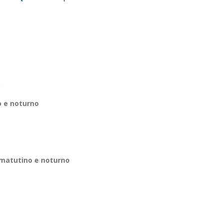
o
o e noturno
matutino e noturno