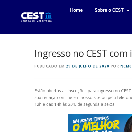
Home
Sobre o CEST
Ingresso no CEST com i
PUBLICADO EM
29 DE JULHO DE 2020
POR
NCM0
Estão abertas as inscrições para ingresso no CES
sua redação on-line em nosso site ou pelo telefo
12h e das 14h às 20h, de segunda a sexta.