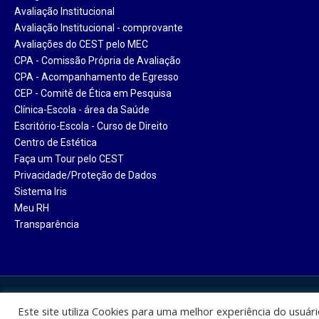
Avaliação Institucional
Avaliação Institucional - comprovante
Avaliações do CEST pelo MEC
CPA - Comissão Própria de Avaliação
CPA - Acompanhamento de Egresso
CEP - Comitê de Ética em Pesquisa
Clínica-Escola - área da Saúde
Escritório-Escola - Curso de Direito
Centro de Estética
Faça um Tour pelo CEST
Privacidade/Proteção de Dados
Sistema Iris
Meu RH
Transparência
Centro Universitário Santa Ter
Este site utiliza Cookies para uma melhor experiência do usuár