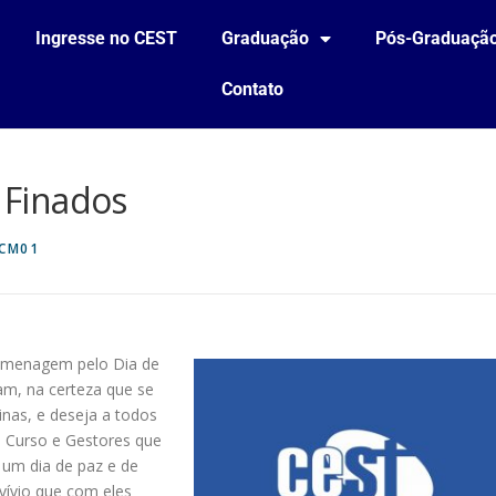
Ingresse no CEST
Graduação
Pós-Graduaçã
Contato
Finados
CM01
homenagem pelo Dia de
am, na certeza que se
inas, e deseja a todos
 Curso e Gestores que
 um dia de paz e de
vívio que com eles