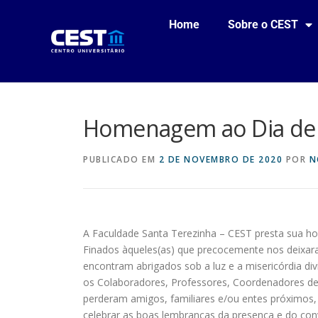
Home
Sobre o CEST
Homenagem ao Dia de 
PUBLICADO EM
2 DE NOVEMBRO DE 2020
POR
N
A Faculdade Santa Terezinha – CEST presta sua 
Finados àqueles(as) que precocemente nos deixar
encontram abrigados sob a luz e a misericórdia div
os Colaboradores, Professores, Coordenadores de
perderam amigos, familiares e/ou entes próximos,
celebrar as boas lembranças da presença e do con