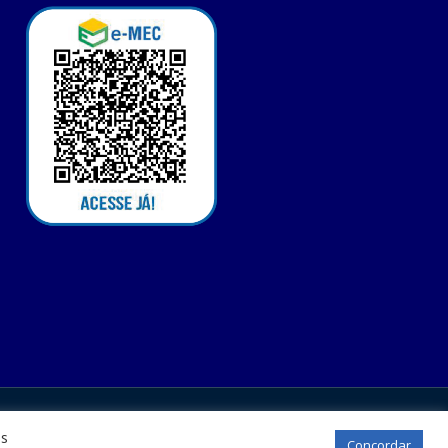
os
Concordar