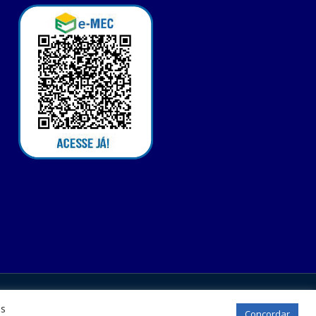
os
Concordar