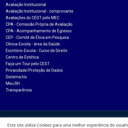
Avaliação Institucional
Avaliação Institucional - comprovante
Avaliações do CEST pelo MEC
CPA - Comissão Própria de Avaliação
CPA - Acompanhamento de Egresso
CEP - Comitê de Ética em Pesquisa
Clínica-Escola - área da Saúde
Escritório-Escola - Curso de Direito
Centro de Estética
Faça um Tour pelo CEST
Privacidade/Proteção de Dados
Sistema Iris
Meu RH
Transparência
Centro Universitário Santa Ter
Este site utiliza Cookies para uma melhor experiência do usuár