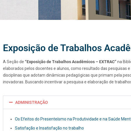
BIBLIOTECA -
Exposição de Trabalhos Acad
Seção EXTRAC
A Seção de
“Exposição de Trabalhos Acadêmicos – EXTRAC”
na
Bibl
BIBLIOTECA RAIMUNDA GALEANA
elaborados pelos docentes e alunos, como resultado das pesquisas e
MELO BATISTA
disciplinas que adotam dinâmicas pedagógicas que primam pela pesqui
inovadoras. Buscando incentivar a pesquisa e elaboração de trabalho
ADMINISTRAÇÃO
Os Efeitos do Presenteísmo na Produtividade e na Saúde Men
Satisfação e Insatisfação no trabalho