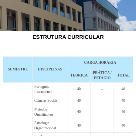
ESTRUTURA CURRICULAR
ESTRUTURA
CURRICULAR
CARGA HORÁRIA
GESTÃO DE RH
SEMESTRE
DISCIPLINAS
PRÁTICA /
TEÓRICA
TOTAL
ESTÁGIO
Português
40
–
40
Instrumental
Ciências Sociais
40
–
40
Métodos
40
–
40
Quantitativos
Psicologia
40
–
40
Organizacional