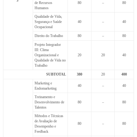
3º
de Recursos
80
–
80
Humanos
Qualidade de Vida,
Segurança e Saúde
40
–
40
Ocupacional
Direito do Trabalho
80
–
80
Projeto Integrador
III: Clima
Organizacional e
20
20
40
Qualidade de Vida no
Trabalho
SUBTOTAL
380
20
400
Marketing e
40
–
40
Endomarketing
Treinamento e
Desenvolvimento de
80
–
80
Talentos
Métodos e Técnicas
de Avaliação de
80
–
80
Desempenho e
Feedback