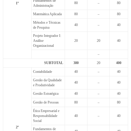
Fundamentos de
80
–
80
1º
Administração
Matemática Aplicada
80
–
80
Métodos e Técnicas
40
–
40
de Pesquisa
Projeto Integrador I:
Análise
20
20
40
Organizacional
–
SUBTOTAL
380
20
400
Contabilidade
40
–
40
Gestão da Qualidade
40
–
40
e Produtividade
Gestão Estratégica
40
–
40
Gestão de Pessoas
80
–
80
Ética Empresarial e
Responsabilidade
40
–
40
Social
2º
Fundamentos de