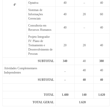
Optativa
40
–
40
4º
Sistemas de
Informações
40
20
60
Gerenciais
Consultoria em
40
–
40
Recursos Humanos
Projeto Integrador
IV: Plano de
Treinamento e
20
20
40
Desenvolvimento de
Pessoas
SUBTOTAL
340
40
380
Atividades Complementares
_
40
40
Independentes
SUBTOTAL
–
40
40
TOTAL
1.480
140
1.620
TOTAL GERAL
1.620