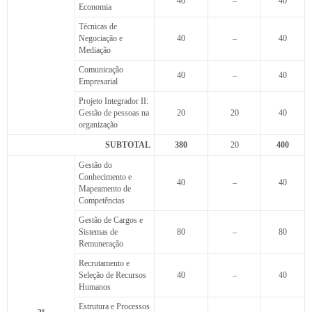
40
–
40
Economia
Técnicas de
Negociação e
40
–
40
Mediação
Comunicação
40
–
40
Empresarial
Projeto Integrador II:
Gestão de pessoas na
20
20
40
organização
SUBTOTAL
380
20
400
Gestão do
Conhecimento e
40
–
40
Mapeamento de
Competências
Gestão de Cargos e
Sistemas de
80
–
80
Remuneração
Recrutamento e
Seleção de Recursos
40
–
40
Humanos
Estrutura e Processos