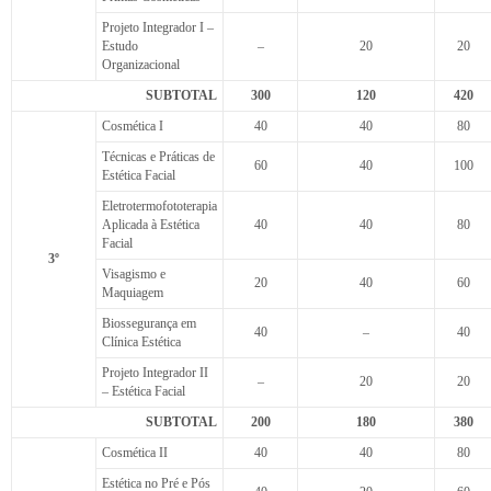
Projeto Integrador I –
Estudo
–
20
20
Organizacional
SUBTOTAL
300
120
420
Cosmética I
40
40
80
Técnicas e Práticas de
60
40
100
Estética Facial
Eletrotermofototerapia
Aplicada à Estética
40
40
80
Facial
3º
Visagismo e
20
40
60
Maquiagem
Biossegurança em
40
–
40
Clínica Estética
Projeto Integrador II
–
20
20
– Estética Facial
SUBTOTAL
200
180
380
Cosmética II
40
40
80
Estética no Pré e Pós