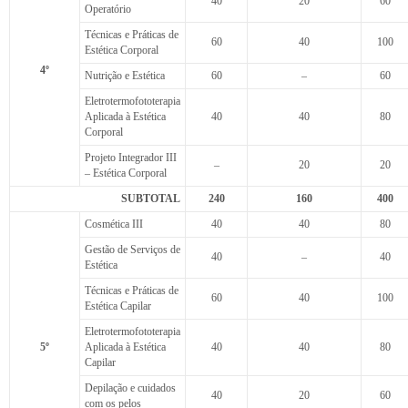
40
20
60
Operatório
Técnicas e Práticas de
60
40
100
Estética Corporal
4º
Nutrição e Estética
60
–
60
Eletrotermofototerapia
Aplicada à Estética
40
40
80
Corporal
Projeto Integrador III
–
20
20
– Estética Corporal
SUBTOTAL
240
160
400
Cosmética III
40
40
80
Gestão de Serviços de
40
–
40
Estética
Técnicas e Práticas de
60
40
100
Estética Capilar
Eletrotermofototerapia
5º
Aplicada à Estética
40
40
80
Capilar
Depilação e cuidados
40
20
60
com os pelos