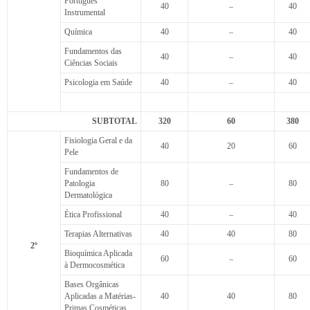
Português
40
–
40
Instrumental
Química
40
–
40
Fundamentos das
40
–
40
Ciências Sociais
Psicologia em Saúde
40
–
40
SUBTOTAL
320
60
380
Fisiologia Geral e da
40
20
60
Pele
Fundamentos de
Patologia
80
–
80
Dermatológica
Ética Profissional
40
–
40
Terapias Alternativas
40
40
80
2º
Bioquímica Aplicada
60
–
60
à Dermocosmética
Bases Orgânicas
Aplicadas a Matérias-
40
40
80
Primas Cosméticas