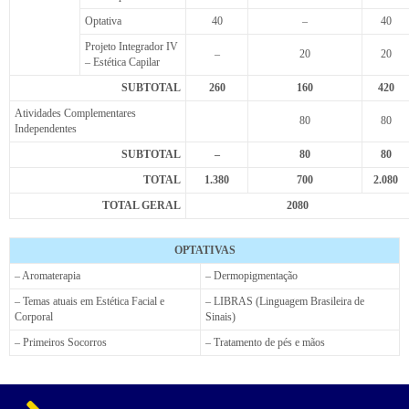
Optativa
40
–
40
Projeto Integrador IV
–
20
20
– Estética Capilar
SUBTOTAL
260
160
420
Atividades Complementares
80
80
Independentes
SUBTOTAL
–
80
80
TOTAL
1.380
700
2.080
TOTAL GERAL
2080
OPTATIVAS
– Aromaterapia
– Dermopigmentação
– Temas atuais em Estética Facial e
– LIBRAS (Linguagem Brasileira de
Corporal
Sinais)
– Primeiros Socorros
– Tratamento de pés e mãos