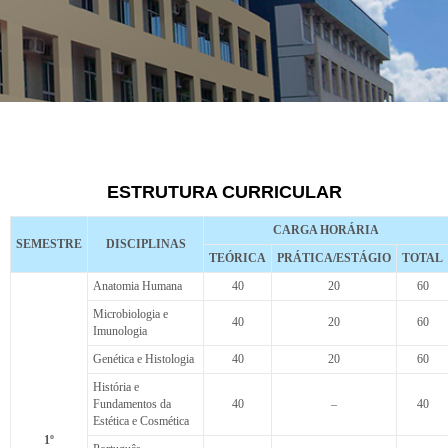
ESTRUTURA
CURRICULAR
ESTRUTURA CURRICULAR
ESTÉTICA E COSMÉTICA
CARGA HORÁRIA
SEMESTRE
DISCIPLINAS
TEÓRICA
PRÁTICA/ESTÁGIO
TOTAL
Anatomia Humana
40
20
60
Microbiologia e
40
20
60
Imunologia
Genética e Histologia
40
20
60
História e
Fundamentos da
40
–
40
Estética e Cosmética
1º