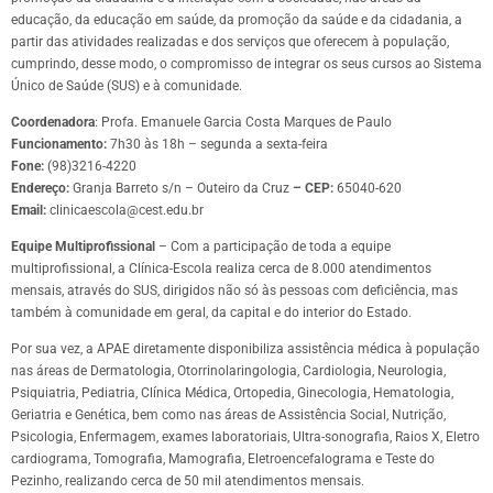
educação, da educação em saúde, da promoção da saúde e da cidadania, a
partir das atividades realizadas e dos serviços que oferecem à população,
cumprindo, desse modo, o compromisso de integrar os seus cursos ao Sistema
Único de Saúde (SUS) e à comunidade.
Coordenadora
: Profa. Emanuele Garcia Costa Marques de Paulo
Funcionamento:
7h30 às 18h – segunda a sexta-feira
Fone:
(98)3216-4220
Endereço:
Granja Barreto s/n – Outeiro da Cruz
– CEP:
65040-620
Email:
clinicaescola@cest.edu.br
Equipe Multiprofissional
– Com a participação de toda a equipe
multiprofissional, a Clínica-Escola realiza cerca de 8.000 atendimentos
mensais, através do SUS, dirigidos não só às pessoas com deficiência, mas
também à comunidade em geral, da capital e do interior do Estado.
Por sua vez, a APAE diretamente disponibiliza assistência médica à população
nas áreas de Dermatologia, Otorrinolaringologia, Cardiologia, Neurologia,
Psiquiatria, Pediatria, Clínica Médica, Ortopedia, Ginecologia, Hematologia,
Geriatria e Genética, bem como nas áreas de Assistência Social, Nutrição,
Psicologia, Enfermagem, exames laboratoriais, Ultra-sonografia, Raios X, Eletro
cardiograma, Tomografia, Mamografia, Eletroencefalograma e Teste do
Pezinho, realizando cerca de 50 mil atendimentos mensais.