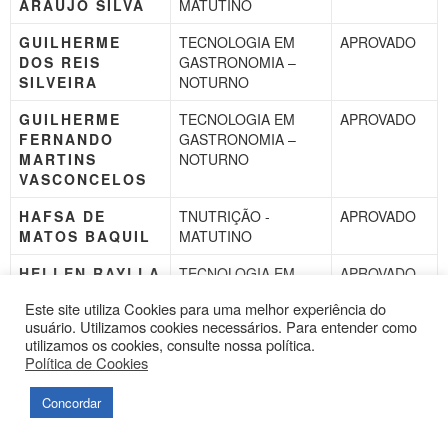
ARAUJO SILVA
MATUTINO
GUILHERME
TECNOLOGIA EM
APROVADO
DOS REIS
GASTRONOMIA –
SILVEIRA
NOTURNO
GUILHERME
TECNOLOGIA EM
APROVADO
FERNANDO
GASTRONOMIA –
MARTINS
NOTURNO
VASCONCELOS
HAFSA DE
TNUTRIÇÃO -
APROVADO
MATOS BAQUIL
MATUTINO
HELLEN RAYLLA
TECNOLOGIA EM
APROVADO
SILVA SOUSA
ESTÉTICA E
Este site utiliza Cookies para uma melhor experiência do
COSMÉTICA -
usuário. Utilizamos cookies necessários. Para entender como
MATUTINO
utilizamos os cookies, consulte nossa política.
Política de Cookies
HIAGO LOBÃO
DIREITO -
APROVADO
CUTRIM
VESPERTINO
Concordar
HIGOR LOBO
ADMINISTRAÇÃO –
APROVADO
RAMOS
NOTURNO