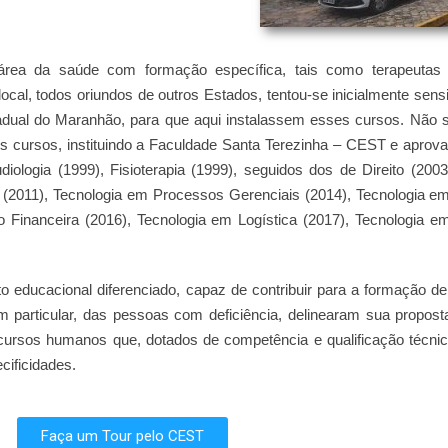
 área da saúde com formação específica, tais como terapeutas 
cal, todos oriundos de outros Estados, tentou-se inicialmente sensi
tadual do Maranhão, para que aqui instalassem esses cursos. Não
r tais cursos, instituindo a Faculdade Santa Terezinha – CEST e apr
ologia (1999), Fisioterapia (1999), seguidos dos de Direito (200
al (2011), Tecnologia em Processos Gerenciais (2014), Tecnologi
 Financeira (2016), Tecnologia em Logística (2017), Tecnologia e
eto educacional diferenciado, capaz de contribuir para a formação
 particular, das pessoas com deficiência, delinearam sua propost
ecursos humanos que, dotados de competência e qualificação técn
ificidades.
Faça um Tour pelo CEST