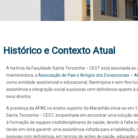
A
Histórico e Contexto Atual
INSTITUIÇÃO
A história da Faculdade Santa Terezinha – CEST está associada a
Centro Universitário
mantenedora, a
Associação de Pais e Amigos dos Excepcionais – A
- CEST
como entidade assistencial e educacional, filantrópica e sem fins luc
assistência e integração social a pessoas com deficiência quanto à
seus direitos.
A presença da APAE no ensino superior do Maranhão inicia-se em 1
Santa Terezinha – CEST, empenhada em encontrar uma solução defi
à formação de equipes multidisciplinares de saúde, devido à falta lo
tendo em vista garantir uma assistência voltada para a habilitação, r
pessoas com deficiência, em termos de ações de saúde, educação e 