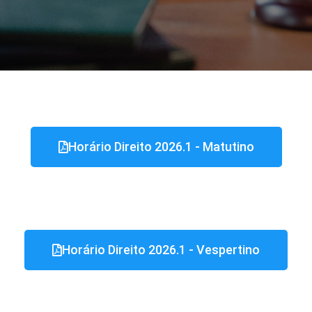
DIREITO
HORÁRIO
Horário Direito 2026.1 - Matutino​
DE AULA
Horário Direito 2026.1 - Vespertino​