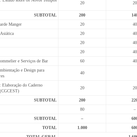
II: Estudo sobre os Novos Tempos
20
20
SUBTOTAL
200
14
Garde Manger
20
40
Asiática
20
40
20
40
20
40
Sommelier e Serviços de Bar
60
40
Ambientação e Design para
40
res
V: Elaboração do Caderno
20
20
 (CGCEST)
SUBTOTAL
200
22
80
–
SUBTOTAL
–
60
TOTAL
1.000
60
TOTAL GERAL
1.60