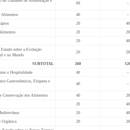
o de Unidades de Alimentação e
60
–
e Alimentos
40
–
ápios
20
40
 Alimentos
20
20
20
40
: Estudo sobre a Evolução
20
20
sil e no Mundo
SUBTOTAL
260
12
smo e Hospitalidade
40
–
tos Gastronômicos, Etiqueta e
40
–
e Conservação dos Alimentos
40
20
20
40
editerrânea
20
40
e Orgânica
20
20