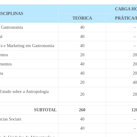
CARGA H
ISCIPLINAS
TEÓRICA
PRÁTICA/
m Gastronomia
40
–
al
40
–
a e Marketing em Gastronomia
40
–
entos
20
20
imentos
40
20
ha
40
20
20
40
 Estudo sobre a Antropologia
20
20
SUBTOTAL
260
12
cias Sociais
40
–
40
–