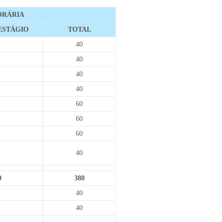
ORÁRIA
ESTÁGIO
TOTAL
40
40
40
40
60
60
60
40
0
380
40
40