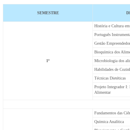
ESTRUTURA
SEMESTRE
D
CURRICULAR
História e Cultura e
Português Instrument
GASTRONOMIA
Gestão Empreendedor
Bioquímica dos Alim
1º
Microbiologia dos al
Habilidades de Cozin
Técnicas Dietéticas
Projeto Integrador I:
Alimentar
Fundamentos das Ciên
Química Analítica