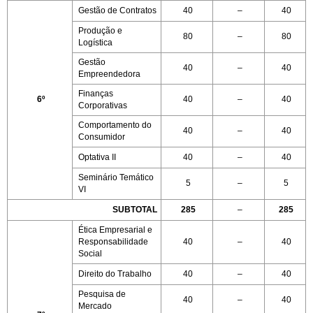
Gestão de Contratos
40
–
40
Produção e
80
–
80
Logística
Gestão
40
–
40
Empreendedora
Finanças
6º
40
–
40
Corporativas
Comportamento do
40
–
40
Consumidor
Optativa II
40
–
40
Seminário Temático
5
–
5
VI
SUBTOTAL
285
–
285
Ética Empresarial e
Responsabilidade
40
–
40
Social
Direito do Trabalho
40
–
40
Pesquisa de
40
–
40
Mercado