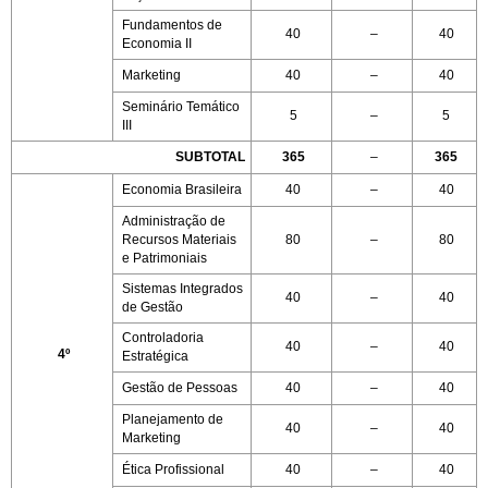
Fundamentos de
40
–
40
Economia II
Marketing
40
–
40
Seminário Temático
5
–
5
III
SUBTOTAL
365
–
365
Economia Brasileira
40
–
40
Administração de
Recursos Materiais
80
–
80
e Patrimoniais
Sistemas Integrados
40
–
40
de Gestão
Controladoria
40
–
40
4º
Estratégica
Gestão de Pessoas
40
–
40
Planejamento de
40
–
40
Marketing
Ética Profissional
40
–
40