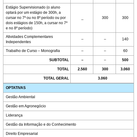
Estágio Supervisionado (o aluno
optará por um estágio de 300h, a
cursar no 7º ou no 8º período ou por
_
300
300
dois estágios de 150h, a cursar no 7º
e no 8º período)
Atividades Complementares
–
–
140
Independentes
Trabalho de Curso – Monografia
–
–
60
SUBTOTAL
–
–
500
TOTAL
2.560
300
3.060
TOTAL GERAL
3.060
OPTATIVAS
Gestão Ambiental
Gestão em Agronegócio
Liderança
Gestão da Informação e do Conhecimento
Direito Empresarial