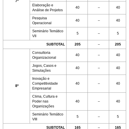
7º
Elaboração e
40
–
40
Análise de Projetos
Pesquisa
40
–
40
Operacional
Seminário Temático
5
–
5
VII
SUBTOTAL
205
–
205
Consultoria
40
–
40
Organizacional
Jogos, Casos e
40
–
40
Simulações
Inovação e
Competitividade
40
–
40
8º
Empresarial
Clima, Cultura e
Poder nas
40
–
40
Organizações
Seminário Temático
5
–
5
VIII
SUBTOTAL
165
–
165