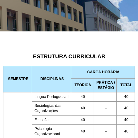
ESTRUTURA
CURRICULAR
ESTRUTURA CURRICULAR
ADMINISTRAÇÃO
CARGA HORÁRIA
SEMESTRE
DISCIPLINAS
PRÁTICA /
TEÓRICA
TOTAL
ESTÁGIO
Língua Portuguesa I
40
–
40
Sociologias das
40
–
40
Organizações
Filosofia
40
–
40
Psicologia
40
–
40
Organizacional