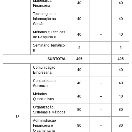
Matemática
40
–
40
Financeira
Tecnologia da
Informação na
40
–
40
Gestão
Métodos e Técnicas
40
–
40
de Pesquisa II
Seminário Temático
5
–
5
II
SUBTOTAL
405
–
405
Comunicação
40
–
40
Empresarial
Contabilidade
40
–
40
Gerencial
Métodos
40
–
40
Quantitativos
Organização,
80
–
80
Sistemas e Métodos
3º
Administração
Financeira e
80
–
80
Orçamentária