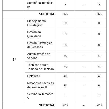
Seminário Temático
5
–
5
IV
SUBTOTAL
325
–
325
Planejamento
80
–
80
Estratégico
Gestão da
80
–
80
Qualidade
Gestão Estratégica
80
–
80
de Pessoas
Administração de
40
–
40
Vendas
5º
Técnicas para a
40
–
40
Tomada de Decisão
Optativa I
40
–
40
Métodos e Técnicas
40
–
40
de Pesquisa III
Seminário Temático
5
–
5
V
SUBTOTAL
405
–
405