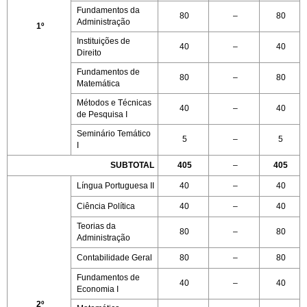
Fundamentos da
80
–
80
Administração
1º
Instituições de
40
–
40
Direito
Fundamentos de
80
–
80
Matemática
Métodos e Técnicas
40
–
40
de Pesquisa I
Seminário Temático
5
–
5
I
SUBTOTAL
405
–
405
Língua Portuguesa II
40
–
40
Ciência Política
40
–
40
Teorias da
80
–
80
Administração
Contabilidade Geral
80
–
80
Fundamentos de
40
–
40
Economia I
2º