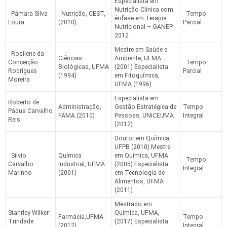
Especialista em
Nutrição Clínica com
Pâmara Silva
Nutrição, CEST,
Tempo
ênfase em Terapia
Loura
(2010)
Parcial
Nutricional – GANEP-
2012
Mestre em Saúde e
Rosilene da
Ciências
Ambiente, UFMA
Conceição
Tempo
Biológicas, UFMA
(2001) Especialista
Rodrigues
Parcial
(1994)
em Fitoquímica,
Moreira
UFMA (1996)
Especialista em
Roberto de
Administração,
Gestão Estratégica de
Tempo
Pádua Carvalho
FAMA (2010)
Pessoas, UNICEUMA
Integral
Reis
(2012)
Doutor em Química,
UFPB (2010) Mestre
Silvio
Química
em Química, UFMA
Tempo
Carvalho
Industrial, UFMA
(2005) Especialista
Integral
Marinho
(2001)
em Tecnologia de
Alimentos, UFMA
(2011)
Mestrado em
Stanrley Wilker
Química, UFMA,
Farmácia,UFMA
Tempo
Trindade
(2017) Especialista
(2012)
Integral