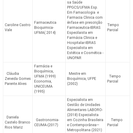
sa Saúde
PPGCS/UFMA Esp.
Em Famacologia e
Farmacia Clinica com
Farmaceutica
ênfase em prescrição
Caroline Castro
Tempo
Bioquimica-
Farmaceutica-IBRAS
Vale
Parcial
UFMA( 2014)
Especilaista em
Farmácia Clinica e
Hospitalar-IBRAS
Especialista em
Estética e Cosmética -
UNOPAR
Farmácia e
Bioquímica,
Cláudia
Mestre em
UFMA (1999)
Tempo
Zeneida Gomes
Bioquímica, UFPE
Economia,
Parcial
Parente Alves
(2002)
UNICEUMA
(1995)
Especialista em
Gestão de Unidades
Alimentares LABORO-
(2018) Especialista
Daniela
Gastronomia-
em Cozinha Brasileira
Tempo
Castelo Branco
CEUMA-(2017)
e Contemporânea—
Parcial
Rios Mariz
Metropolitana (2021)