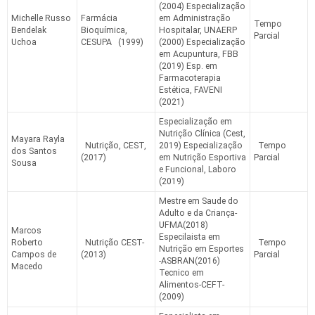
(2004) Especialização
Michelle Russo
Farmácia
em Administração
Tempo
Bendelak
Bioquímica,
Hospitalar, UNAERP
Parcial
Uchoa
CESUPA (1999)
(2000) Especialização
em Acupuntura, FBB
(2019) Esp. em
Farmacoterapia
Estética, FAVENI
(2021)
Especialização em
Nutrição Clínica (Cest,
Mayara Rayla
Nutrição, CEST,
2019) Especialização
Tempo
dos Santos
(2017)
em Nutrição Esportiva
Parcial
Sousa
e Funcional, Laboro
(2019)
Mestre em Saude do
Adulto e da Criança-
UFMA(2018)
Marcos
Especilaista em
Roberto
Nutrição CEST-
Tempo
Nutrição em Esportes
Campos de
(2013)
Parcial
-ASBRAN(2016)
Macedo
Tecnico em
Alimentos-CEFT-
(2009)