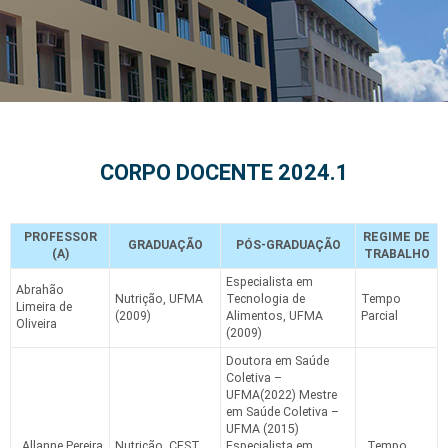
CORPO
DOCENTE
CORPO DOCENTE 2024.1
NUTRIÇÃO
PROFESSOR
REGIME DE
GRADUAÇÃO
PÓS-GRADUAÇÃO
(A)
TRABALHO
Especialista em
Abrahão
Nutrição, UFMA
Tecnologia de
Tempo
Limeira de
(2009)
Alimentos, UFMA
Parcial
Oliveira
(2009)
Doutora em Saúde
Coletiva –
UFMA(2022) Mestre
em Saúde Coletiva –
UFMA (2015)
Allanne Pereira
Nutrição, CEST
Especialista em
Tempo