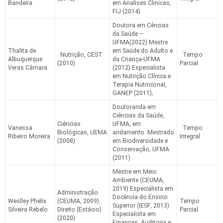
Bandeira
em Analises Clinicas,
FIJ (2014)
Doutora em Cências
da Saúde –
UFMA(2022) Mestre
Thalita de
em Saúde do Adulto e
Nutrição, CEST
Tempo
Albuquerque
da Criança-UFMA
(2010)
Parcial
Veras Câmara
(2012) Especialista
em Nutrição Clínica e
Terapia Nutricional,
GANEP (2011);
Doutoranda em
Ciências da Saúde,
Ciências
UFMA, em
Vanessa
Tempo
Biológicas, UEMA
andamento. Mestrado
Ribeiro Moreira
Integral
(2008)
em Biodiversidade e
Conservação, UFMA
(2011)
Mestre em Meio
Ambiente (CEUMA,
2019) Especialista em
Administração
Docência do Ensino
Weslley Phelix
(CEUMA, 2009)
Tempo
Superior (IESF, 2013)
Silveira Rebelo
Direito (Estácio)
Parcial
Especialista em
(2020)
Finanças, Auditoria e