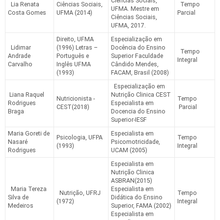
Ciências Sociais,
Lia Renata
Ciências Sociais,
Tempo
UFMA. Mestre em
Costa Gomes
UFMA (2014)
Parcial
Ciências Sociais,
UFMA, 2017.
Direito, UFMA
Especialização em
Lidimar
(1996) Letras –
Docência do Ensino
Tempo
Andrade
Português e
Superior Faculdade
Integral
Carvalho
Inglês UFMA
Cândido Mendes,
(1993)
FACAM, Brasil (2008)
Especialização em
Liana Raquel
Nutrição Clinica CEST
Nutricionista -
Tempo
Rodrigues
Especialista em
CEST(2018)
Parcial
Braga
Docencia do Ensino
Superior-IESF
Maria Goreti de
Especialista em
Psicologia, UFPA
Tempo
Nasaré
Psicomotricidade,
(1993)
Integral
Rodrigues
UCAM (2005)
Especialista em
Nutrição Clinica
ASBRAN(2015)
Maria Tereza
Especialista em
Nutrição, UFRJ
Tempo
Silva de
Didática do Ensino
(1972)
Integral
Medeiros
Superior, FAMA (2002)
Especialista em