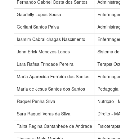
Fernando Gabriel Costa dos Santos
Administração - MA
Gabrielly Lopes Sousa
Enfermagem - MAT
Gerliani Santos Paiva
Administração - N
Iasmim Cabral chagas Nascimento
Enfermagem - MAT
John Erick Menezes Lopes
Sistema de Informa
Lara Rafisa Trindade Pereira
Terapia Ocupaciona
Maria Aparecida Ferreira dos Santos
Enfermagem - MAT
Maria de Jesus Santos dos Santos
Pedagogia - VESPE
Raquel Penha Silva
Nutrição - MATUTIN
Sara Raquel Veras da Silva
Direito - MATUTINO
Talita Regina Cantanhede de Andrade
Fisioterapia - NOT
Thaynara Melo Moreira
Enfermagem - NOT