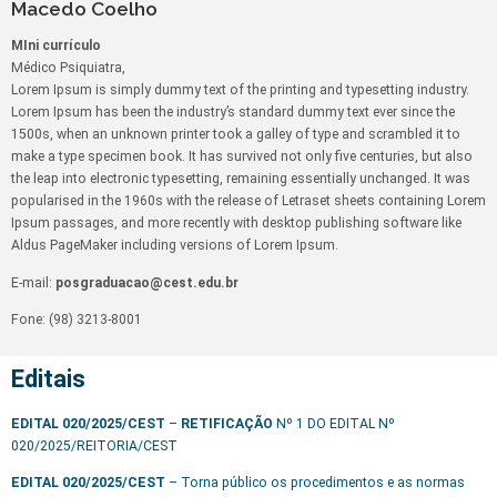
Macedo Coelho
MIni currículo
Médico Psiquiatra,
Lorem Ipsum is simply dummy text of the printing and typesetting industry.
Lorem Ipsum has been the industry’s standard dummy text ever since the
1500s, when an unknown printer took a galley of type and scrambled it to
make a type specimen book. It has survived not only five centuries, but also
the leap into electronic typesetting, remaining essentially unchanged. It was
popularised in the 1960s with the release of Letraset sheets containing Lorem
Ipsum passages, and more recently with desktop publishing software like
Aldus PageMaker including versions of Lorem Ipsum.
E-mail:
posgraduacao@cest.edu.br
Fone: (98) 3213-8001
Editais
EDITAL 020/2025/CEST
–
RETIFICAÇÃO
Nº 1 DO EDITAL Nº
020/2025/REITORIA/CEST
EDITAL 020/2025/CEST
– Torna público os procedimentos e as normas